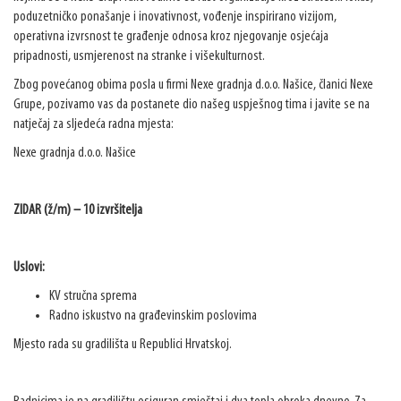
poduzetničko ponašanje i inovativnost, vođenje inspirirano vizijom,
operativna izvrsnost te građenje odnosa kroz njegovanje osjećaja
pripadnosti, usmjerenost na stranke i višekulturnost.
Zbog povećanog obima posla u firmi Nexe gradnja d.o.o. Našice, članici Nexe
Grupe, pozivamo vas da postanete dio našeg uspješnog tima i javite se na
natječaj za sljedeća radna mjesta:
Nexe gradnja d.o.o. Našice
ZIDAR (ž/m) – 10 izvršitelja
Uslovi:
KV stručna sprema
Radno iskustvo na građevinskim poslovima
Mjesto rada su gradilišta u Republici Hrvatskoj.