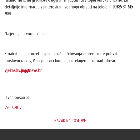
Radnicima je na gradilištu osiguran smještaj i dva topla obroka dnevno. Za
detaljnije informacije zainteresirani se mogu obratiti na telefon
00385 31 615
904.
Natječaj je otvoren 7 dana.
Smatrate li da možete ispuniti naša očekivanja i spremni ste prihvatiti
poslovni izazov, Vašu prijavu i biografiju očekujemo na mail adresu:
vjekoslav.jug@nexe.hr
Izvor: posao.ba
29.07.2017
NAZAD NA POSLOVE