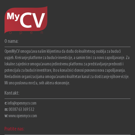
O nama:
OpenMyCV omogućava našim klijentima da dođu do kvalitetnog osoblja za budući
uspjeh. Kreiranje platforme za buduće investicije, a samim tim i za novo zapošljavanje. Za
lokalne zajednice omogućavamo jedinstvenu platformu za predstavljanje prednosti i
potencijala za buduće investitore, što u konačnici donosi ponovno nova zapošljavanja.
Nevladinim organizacijama omogućavamo kvalitetan kanal za dostizanje njihove vizije.
Mi smo poslovna mreža, svih aktera ekonomije.
Kontakt:
e:
info@openmycv.com
m:
00387 63 369 532
w:
www.openmycv.com
Pratite nas: