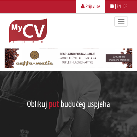
Prijavi se
HR
|
EN
|
DE
Oblikuj
put
budućeg uspjeha