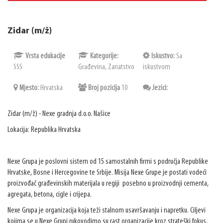
Zidar (m/ž)
Vrsta edukacije
Kategorije:
Iskustvo:
Sa
SSS
Građevina, Zanatstvo
iskustvom
Mjesto:
Hrvatska
Broj pozicija
10
Jezici:
Zidar (m/ž) - Nexe gradnja d.o.o. Našice
Lokacija: Republika Hrvatska
Nexe Grupa je poslovni sistem od 15 samostalnih firmi s područja Republike
Hrvatske, Bosne i Hercegovine te Srbije. Misija Nexe Grupe je postati vodeći
proizvođač građevinskih materijala u regiji posebno u proizvodnji cementa,
agregata, betona, cigle i crijepa.
Nexe Grupa je organizacija koja teži stalnom usavršavanju i napretku. Ciljevi
kojima se u Nexe Grupi rukovodimo su rast organizacije kroz strateški fokus,