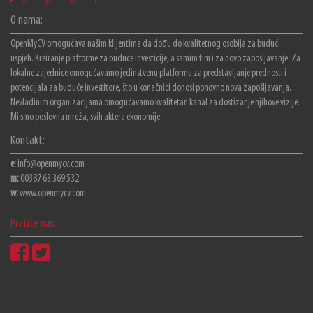
O nama:
OpenMyCV omogućava našim klijentima da dođu do kvalitetnog osoblja za budući
uspjeh. Kreiranje platforme za buduće investicije, a samim tim i za novo zapošljavanje. Za
lokalne zajednice omogućavamo jedinstvenu platformu za predstavljanje prednosti i
potencijala za buduće investitore, što u konačnici donosi ponovno nova zapošljavanja.
Nevladinim organizacijama omogućavamo kvalitetan kanal za dostizanje njihove vizije.
Mi smo poslovna mreža, svih aktera ekonomije.
Kontakt:
e:
info@openmycv.com
m:
00387 63 369 532
w:
www.openmycv.com
Pratite nas: