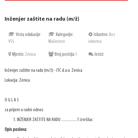
Inženjer zaštite na radu (m/ž)
Vrsta edukacije
Kategorije:
Iskustvo:
Bez
VSS
Mašinstvo
iskustva
Mjesto:
Zenica
Broj pozicija
1
Jezici:
Inženjer zaštite na radu (m/ž) - ITC d.o.o. Zenica
Lokacija: Zenica
O G L A S
za prijem u radni odnos
INŽENJER ZAŠTITE NA RADU .................1 izvršilac
Opis poslova: