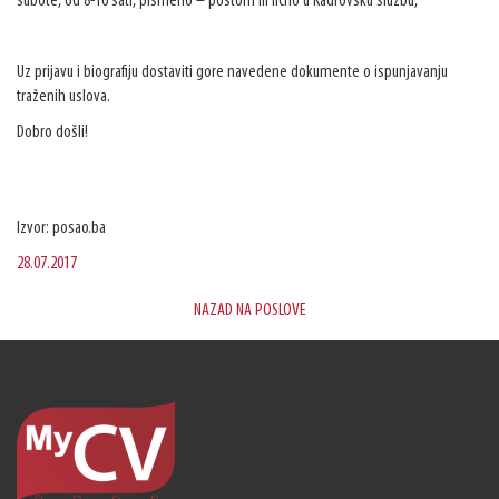
subote, od 8-16 sati, pismeno – poštom ili lično u Kadrovsku službu,
Uz prijavu i biografiju dostaviti gore navedene dokumente o ispunjavanju
traženih uslova.
Dobro došli!
Izvor: posao.ba
28.07.2017
NAZAD NA POSLOVE