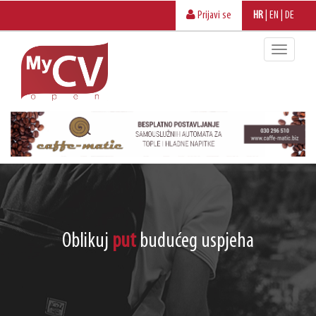
Prijavi se
HR
|
EN
|
DE
Oblikuj
put
budućeg uspjeha