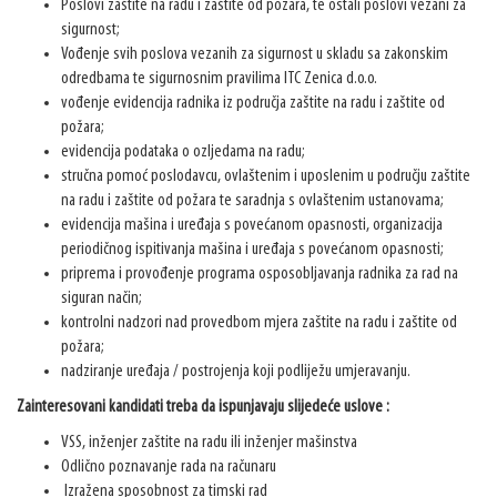
Poslovi zaštite na radu i zaštite od požara, te ostali poslovi vezani za
sigurnost;
Vođenje svih poslova vezanih za sigurnost u skladu sa zakonskim
odredbama te sigurnosnim pravilima ITC Zenica d.o.o.
vođenje evidencija radnika iz područja zaštite na radu i zaštite od
požara;
evidencija podataka o ozljedama na radu;
stručna pomoć poslodavcu, ovlaštenim i uposlenim u području zaštite
na radu i zaštite od požara te saradnja s ovlaštenim ustanovama;
evidencija mašina i uređaja s povećanom opasnosti, organizacija
periodičnog ispitivanja mašina i uređaja s povećanom opasnosti;
priprema i provođenje programa osposobljavanja radnika za rad na
siguran način;
kontrolni nadzori nad provedbom mjera zaštite na radu i zaštite od
požara;
nadziranje uređaja / postrojenja koji podliježu umjeravanju.
Zainteresovani kandidati treba da ispunjavaju slijedeće uslove :
VSS, inženjer zaštite na radu ili inženjer mašinstva
Odlično poznavanje rada na računaru
Izražena sposobnost za timski rad