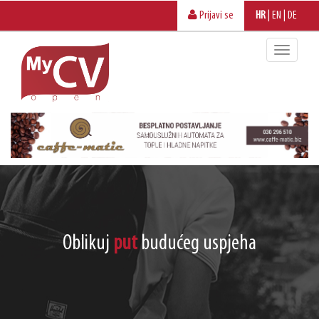
Prijavi se
HR
|
EN
|
DE
Oblikuj
put
budućeg uspjeha