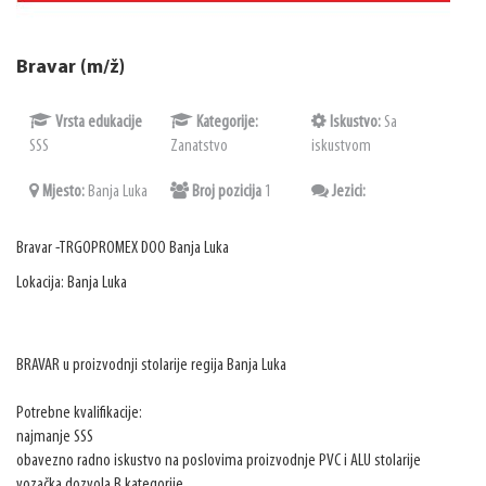
Bravar (m/ž)
Vrsta edukacije
Kategorije:
Iskustvo:
Sa
SSS
Zanatstvo
iskustvom
Mjesto:
Banja Luka
Broj pozicija
1
Jezici:
Bravar -TRGOPROMEX DOO Banja Luka
Lokacija: Banja Luka
BRAVAR u proizvodnji stolarije regija Banja Luka
Potrebne kvalifikacije:
najmanje SSS
obavezno radno iskustvo na poslovima proizvodnje PVC i ALU stolarije
vozačka dozvola B kategorije