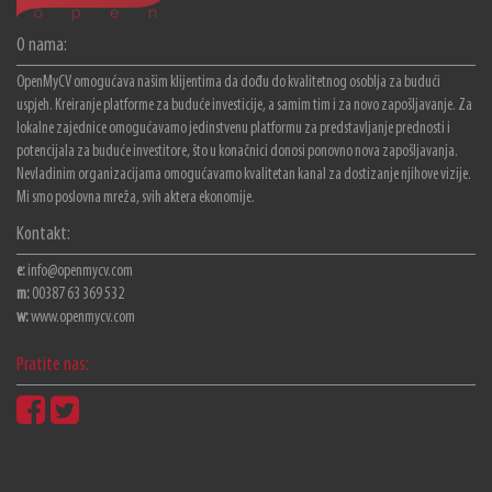
O nama:
OpenMyCV omogućava našim klijentima da dođu do kvalitetnog osoblja za budući
uspjeh. Kreiranje platforme za buduće investicije, a samim tim i za novo zapošljavanje. Za
lokalne zajednice omogućavamo jedinstvenu platformu za predstavljanje prednosti i
potencijala za buduće investitore, što u konačnici donosi ponovno nova zapošljavanja.
Nevladinim organizacijama omogućavamo kvalitetan kanal za dostizanje njihove vizije.
Mi smo poslovna mreža, svih aktera ekonomije.
Kontakt:
e:
info@openmycv.com
m:
00387 63 369 532
w:
www.openmycv.com
Pratite nas: