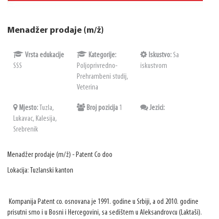
Menadžer prodaje (m/ž)
Vrsta edukacije
Kategorije:
Iskustvo:
Sa
SSS
Poljoprivredno-
iskustvom
Prehrambeni studij,
Veterina
Mjesto:
Tuzla,
Broj pozicija
1
Jezici:
Lukavac, Kalesija,
Srebrenik
Menadžer prodaje (m/ž) - Patent Co doo
Lokacija: Tuzlanski kanton
Kompanija Patent co. osnovana je 1991. godine u Srbiji, a od 2010. godine
prisutni smo i u Bosni i Hercegovini, sa sedištem u Aleksandrovcu (Laktaši).