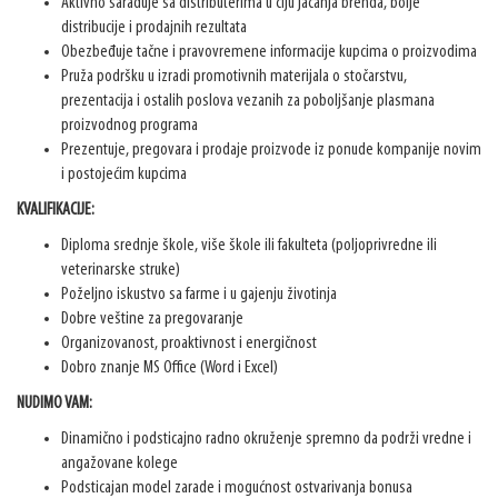
Aktivno sarađuje sa distributerima u ciju jačanja brenda, bolje
distribucije i prodajnih rezultata
Obezbeđuje tačne i pravovremene informacije kupcima o proizvodima
Pruža podršku u izradi promotivnih materijala o stočarstvu,
prezentacija i ostalih poslova vezanih za poboljšanje plasmana
proizvodnog programa
Prezentuje, pregovara i prodaje proizvode iz ponude kompanije novim
i postojećim kupcima
KVALIFIKACIJE:
Diploma srednje škole, više škole ili fakulteta (poljoprivredne ili
veterinarske struke)
Poželjno iskustvo sa farme i u gajenju životinja
Dobre veštine za pregovaranje
Organizovanost, proaktivnost i energičnost
Dobro znanje MS Office (Word i Excel)
NUDIMO VAM:
Dinamično i podsticajno radno okruženje spremno da podrži vredne i
angažovane kolege
Podsticajan model zarade i mogućnost ostvarivanja bonusa