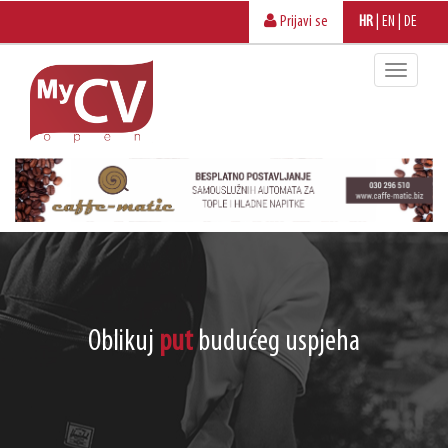
Prijavi se
HR
|
EN
|
DE
Oblikuj
put
budućeg uspjeha