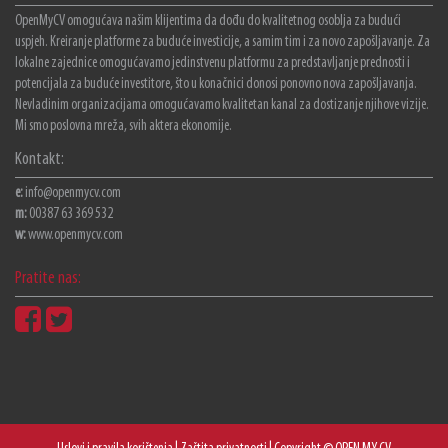
OpenMyCV omogućava našim klijentima da dođu do kvalitetnog osoblja za budući
uspjeh. Kreiranje platforme za buduće investicije, a samim tim i za novo zapošljavanje. Za
lokalne zajednice omogućavamo jedinstvenu platformu za predstavljanje prednosti i
potencijala za buduće investitore, što u konačnici donosi ponovno nova zapošljavanja.
Nevladinim organizacijama omogućavamo kvalitetan kanal za dostizanje njihove vizije.
Mi smo poslovna mreža, svih aktera ekonomije.
Kontakt:
e:
info@openmycv.com
m:
00387 63 369 532
w:
www.openmycv.com
Pratite nas: