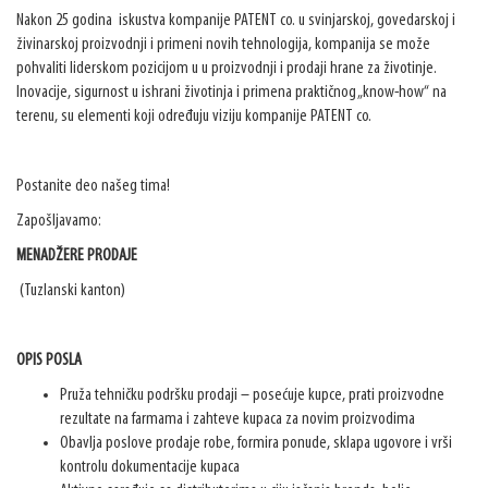
Nakon 25 godina iskustva kompanije PATENT co. u svinjarskoj, govedarskoj i
živinarskoj proizvodnji i primeni novih tehnologija, kompanija se može
pohvaliti liderskom pozicijom u u proizvodnji i prodaji hrane za životinje.
Inovacije, sigurnost u ishrani životinja i primena praktičnog „know-how“ na
terenu, su elementi koji određuju viziju kompanije PATENT co.
Postanite deo našeg tima!
Zapošljavamo:
MENADŽERE PRODAJE
(Tuzlanski kanton)
OPIS POSLA
Pruža tehničku podršku prodaji – posećuje kupce, prati proizvodne
rezultate na farmama i zahteve kupaca za novim proizvodima
Obavlja poslove prodaje robe, formira ponude, sklapa ugovore i vrši
kontrolu dokumentacije kupaca