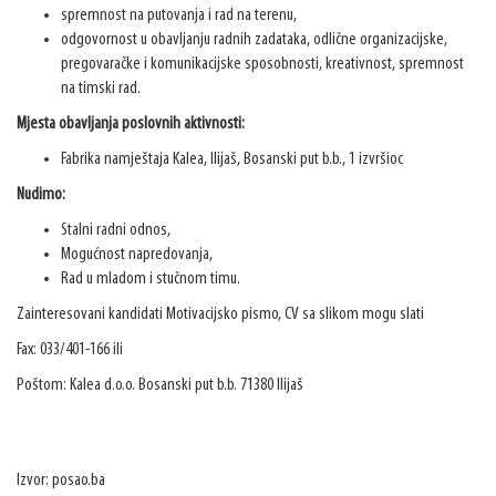
spremnost na putovanja i rad na terenu,
odgovornost u obavljanju radnih zadataka, odlične organizacijske,
pregovaračke i komunikacijske sposobnosti, kreativnost, spremnost
na timski rad.
Mjesta obavljanja poslovnih aktivnosti:
Fabrika namještaja Kalea, Ilijaš, Bosanski put b.b., 1 izvršioc
Nudimo:
Stalni radni odnos,
Mogućnost napredovanja,
Rad u mladom i stučnom timu.
Zainteresovani kandidati Motivacijsko pismo, CV sa slikom mogu slati
Fax: 033/401-166 ili
Poštom: Kalea d.o.o. Bosanski put b.b. 71380 Ilijaš
Izvor: posao.ba