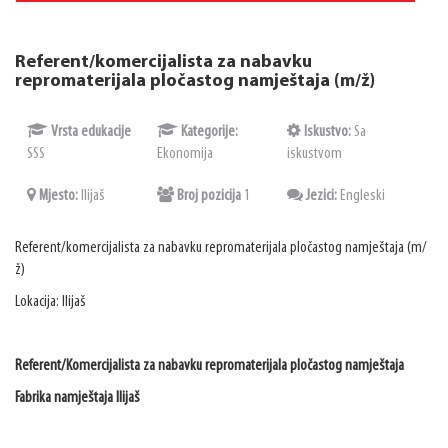
Referent/komercijalista za nabavku
repromaterijala pločastog namještaja (m/ž)
Vrsta edukacije
Kategorije:
Iskustvo:
Sa
SSS
Ekonomija
iskustvom
Mjesto:
Ilijaš
Broj pozicija
1
Jezici:
Engleski
Referent/komercijalista za nabavku repromaterijala pločastog namještaja (m/
ž)
Lokacija: Ilijaš
Referent/Komercijalista za nabavku repromaterijala pločastog namještaja
Fabrika namještaja Ilijaš