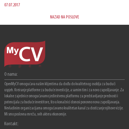
07.07.2017
NAZAD NA POSLOVE
O nama:
OpenMyCV omogućava našim klijentima da dođu do kvalitetnog osoblja za budući
uspjeh. Kreiranje platforme za buduće investicije, a samim tim i za novo zapošljavanje. Za
lokalne zajednice omogućavamo jedinstvenu platformu za predstavljanje prednosti i
potencijala za buduće investitore, što u konačnici donosi ponovno nova zapošljavanja.
Nevladinim organizacijama omogućavamo kvalitetan kanal za dostizanje njihove vizije.
Mi smo poslovna mreža, svih aktera ekonomije.
Kontakt: