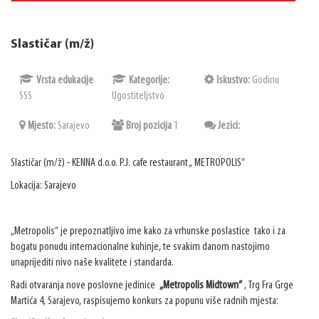
Slastičar (m/ž)
Vrsta edukacije
Kategorije:
Iskustvo:
Godinu
SSS
Ugostiteljstvo
Mjesto:
Sarajevo
Broj pozicija
1
Jezici:
Slastičar (m/ž) - KENNA d.o.o. P.J. cafe restaurant „ METROPOLIS“
Lokacija: Sarajevo
„Metropolis“ je prepoznatljivo ime kako za vrhunske poslastice tako i za
bogatu ponudu internacionalne kuhinje, te svakim danom nastojimo
unaprijediti nivo naše kvalitete i standarda.
Radi otvaranja nove poslovne jedinice
„Metropolis Midtown“
, Trg Fra Grge
Martića 4, Sarajevo, raspisujemo konkurs za popunu više radnih mjesta: