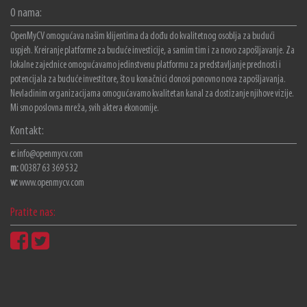
O nama:
OpenMyCV omogućava našim klijentima da dođu do kvalitetnog osoblja za budući
uspjeh. Kreiranje platforme za buduće investicije, a samim tim i za novo zapošljavanje. Za
lokalne zajednice omogućavamo jedinstvenu platformu za predstavljanje prednosti i
potencijala za buduće investitore, što u konačnici donosi ponovno nova zapošljavanja.
Nevladinim organizacijama omogućavamo kvalitetan kanal za dostizanje njihove vizije.
Mi smo poslovna mreža, svih aktera ekonomije.
Kontakt:
e:
info@openmycv.com
m:
00387 63 369 532
w:
www.openmycv.com
Pratite nas: