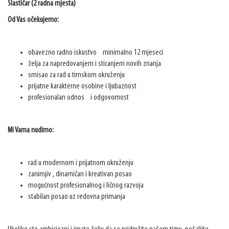
Slastičar (2 radna mjesta)
Od Vas očekujemo:
obavezno radno iskustvo minimalno 12 mjeseci
želja za napredovanjem i sticanjem novih znanja
smisao za rad u timskom okruženju
prijatne karakterne osobine i ljubaznost
profesionalan odnos i odgovornost
Mi Vama nudimo:
rad u modernom i prijatnom okruženju
zanimjiv , dinamičan i kreativan posao
mogućnost profesionalnog i ličnog razvoja
stabilan posao uz redovna primanja