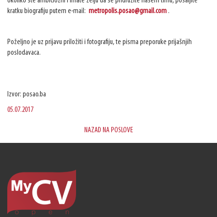
Ukoliko ste ambiciozni i imate želju da se pridružite našem timu, pošaljite
kratku biografiju putem e-mail:
metropolis.posao@gmail.com
.
Poželjno je uz prijavu priložiti i fotografiju, te pisma preporuke prijašnjih
poslodavaca.
Izvor: posao.ba
05.07.2017
NAZAD NA POSLOVE