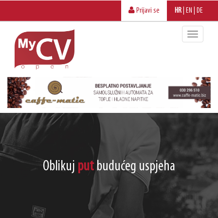
Prijavi se
HR
|
EN
|
DE
Oblikuj
put
budućeg uspjeha